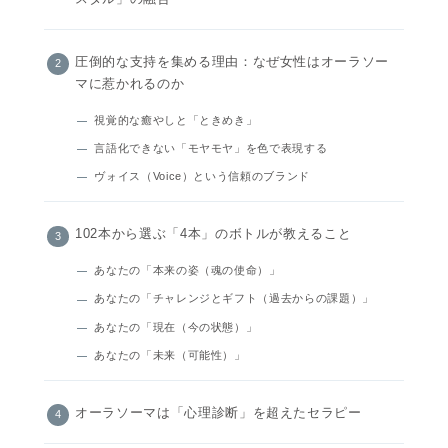
圧倒的な支持を集める理由：なぜ女性はオーラソー
マに惹かれるのか
視覚的な癒やしと「ときめき」
言語化できない「モヤモヤ」を色で表現する
ヴォイス（Voice）という信頼のブランド
102本から選ぶ「4本」のボトルが教えること
あなたの「本来の姿（魂の使命）」
あなたの「チャレンジとギフト（過去からの課題）」
あなたの「現在（今の状態）」
あなたの「未来（可能性）」
オーラソーマは「心理診断」を超えたセラピー