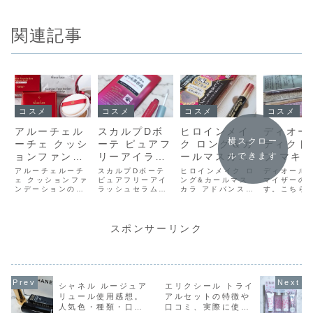
関連記事
コスメ
コスメ
コスメ
コスメ
アルーチェル
スカルプDボ
ヒロインメイ
ディオー
横スクロー
ーチェ クッシ
ーテ ピュアフ
ク ロング＆カ
ディクト
ョンファンデ
リーアイラッ
ールマスカラ
プ マキ
ルできます
ーションの口
シュセラムの
アドバンスト
ザー効果
アルーチェルーチ
スカルプDボーテ
ヒロインメイク ロ
ディオール
コミ・使用感
ェ クッションファ
口コミと使い
ピュアフリーアイ
フィルム感想
ング&カールマス
選び・感
マイザーの
ンデーションの感
ラッシュセラムを
カラ アドバンスト
す。こちら
想
方
想です。テレビと
使ってみた感想で
フィルムの感想で
の「001 
かでもよく見るの
す。マツエクでま
す。たぶんこれを
です。これ
で気になっていた
つ毛が短くなった
買ったのは3回目
「007 ラ
のが、楽天でもラ
のが気になってマ
ぐらいです。今回
ー」。見た
スポンサーリンク
ンキング上位だっ
ツエクやめたけ
買ったのは、選ん
いけど、唇
たので購入しまし
ど、なんか量も少
でる時間が無かっ
たらさりげ
た。色は2色あっ
なくなったような
たので、とりあえ
がつく感じ
たけど、普通肌の
気がするので、ス
ずこれ良かったか
Mari唇の
色ってことでナチ
カルプDのまつ毛
らこれでいいやっ
にいろいろ
ュラルベージュを
美容液を買ってみ
て感じで買ってき
を試してい
シャネル ルージュア
エリクシール トライ
選びました。箱か
ました。チップが
ました。私には無
ど、グロス
リュール使用感想。
アルセットの特徴や
ら出すと、赤い...
フワフワなの
難で失敗のな...
ィオールマキ
人気色・種類・口コ
口コミ、実際に使っ
で、...