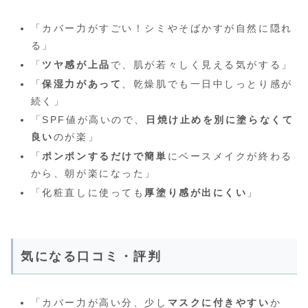
「カバー力がすごい！シミやそばかすが自然に隠れ
る」
「
ツヤ感が上品
で、肌が若々しく見える気がする」
「
保湿力があって
、乾燥肌でも一日中しっとり感が
続く」
「SPF値が高いので、
日焼け止めを別に塗らなくて
良い
のが楽」
「
ポンポンするだけで簡単
にベースメイクが終わる
から、朝が楽になった」
「化粧直しに使っても
厚塗り感が出にくい
」
気になる口コミ・評判
「カバー力が高い分、少し
マスクに付きやすい
か