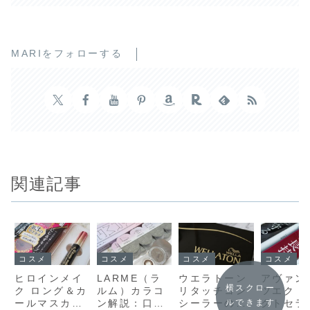
MARIをフォローする
関連記事
コスメ
コスメ
コスメ
コスメ
ヒロインメイ
LARME（ラ
ウエラトーン
アヴァン
横スクロー
ク ロング＆カ
ルム）カラコ
リタッチコン
ツエク 
ールマスカラ
ン解説：口コ
シーラーの使
クトセラ
ルできます