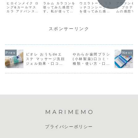
アドバンスト
ミ・シリー
い方・色選
果・使い
ヒロインメイク ロ
ラルム カラコンを
ウエラトーン リタ
アヴァンセ 
フィルム感想
ング&カールマス
ズ・使い方・
使ってみた感想で
び・口コミ・
ッチコンシーラー
口コミ・
ク プロテク
カラ アドバンスト
す。私が使ってみ
を使ってみた感想
ムの感想で
感想
効果
フィルムの感想で
たのは「マーメイ
です。ケースはシ
前使ってい
す。たぶんこれを
ドシリーズ（ラル
ックで、ぱっと見
エク用美容
買ったのは3回目
ム58％）」のマー
では白髪隠しとは
くなったの
ぐらいです。今回
メイドショコラで
思われない感じで
ピしてもい
スポンサーリンク
買ったのは、選ん
す。 1day1箱で
持ち歩きやすいで
違う物も使
でる時間が無かっ
1760円はちょっ
す。外出した後に
たいなって
たので、とりあえ
と高いかな？と思
白髪を隠してない
購入しまし
ずこれ良かったか
ったけど、楽天ラ
ことに気づいて慌
に使ってい
らこれでいいやっ
ンキングで上位の
てて買ったので、
ューティー
て感じで買ってき
人気だったので試
写真は使いかけで
ッシュコー
ビオレ おうちdeエ
やわらか歯間ブラシ
ました。私には無
しに購入してみま
ごめんなさい。
グ」と使い
ステ マッサージ洗顔
(小林製薬)口コミ・
難で失敗のな...
した。...
で、使ってみた
じ。洗顔後の
ジェル効果・口コ
種類・使い方・口コ
感...
ミ・感想
ミ・感想
MARIMEMO
プライバシーポリシー