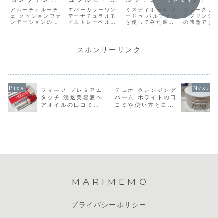
ーションの口
トレーベルUV
り・口コミ・
解説：口
アルーチェルーチ
エバーカラーワン
ミスディオール オ
カラーグラム
コミ・使用感
ェ クッションファ
の口コミと感
デーナチュラルモ
使い方・人気
ードゥ パルファン
ミ・使い
クブリンシ
ンデーションの感
イストレーベルUV
を使ってみた感想
の感想です
想
想
理由
感想
想です。テレビと
を使ってみた感想
です。Diorでサン
ーブヤング
かでもよく見るの
です。私が買った
プル貰ったので試
神降臨ラッ
で気になっていた
のはナチュラルモ
してみました♪…の
ックス」に
のが、楽天でもラ
カです。落ち着い
はずでしたが、蓋
いたカラー
スポンサーリンク
ンキング上位だっ
たカラーなので自
を開けて香りをか
ミルクブリ
たので購入しまし
然に見えます。直
いだ瞬間、「無
ドウ「01」
た。色は2色あっ
径13.8mmだけ
理！」って思って
すごいキラ
たけど、普通肌の
ど、フチがぼかし
急いで蓋を閉めま
大きめラメ
色ってことでナチ
てあるのでそんな
した。Mariすみま
ちます。つ
ュラルベージュを
に大きく見えませ
せん、私、この香
ると、めっ
フィーノ プレミアム
デュオ クレンジング
選びました。箱か
ん。装着した感じ
り…苦手です。と
メです！ど
タッチ 浸透美容液ヘ
バーム ホワイトの口
ら出すと、赤い...
は、柔らかく...
いう...
の角度でも..
アオイルの口コミと
コミや使い方と白赤
使い方
黄感想
MARIMEMO
プライバシーポリシー