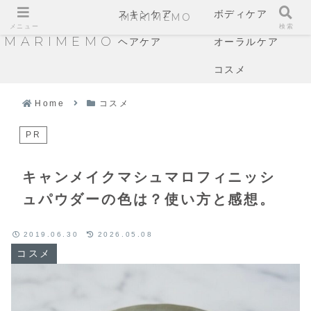
スキンケア
ボディケア
MARIMEMO
メニュー
検索
MARIMEMO
ヘアケア
オーラルケア
コスメ
Home
コスメ
PR
キャンメイクマシュマロフィニッシ
ュパウダーの色は？使い方と感想。
2019.06.30
2026.05.08
コスメ