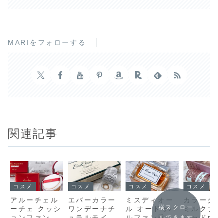
MARIをフォローする
関連記事
コスメ
コスメ
コスメ
コスメ
アルーチェル
エバーカラー
ミスディオー
カラーグ
横スクロー
ーチェ クッシ
ワンデーナチ
ル オードゥパ
ミルクブ
ョンファンデ
ュラルモイス
ルファン香
シャドウ
ルできます