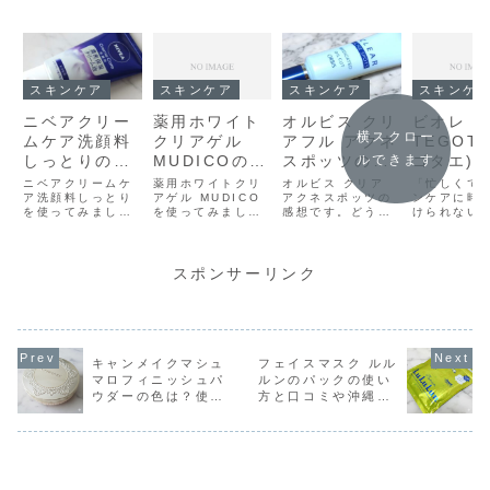
スキンケア
スキンケア
スキンケア
スキンケ
ニベアクリー
薬用ホワイト
オルビス クリ
ビオレ
横スクロー
ムケア洗顔料
クリアゲル
アフル アクネ
TEGOT
しっとりの口
MUDICOの口
スポッツの効
ゴタエ)
ルできます
コミと1本全
コミと毎日使
果・使い方・
人気シリ
ニベアクリームケ
薬用ホワイトクリ
オルビス クリア
「忙しくて
部使い切った
ア洗顔料しっとり
ってみた感想
アゲル MUDICO
口コミ・感想
アクネスポッツの
製品・効
ンケアに時
を使ってみまし
を使ってみまし
感想です。どうし
けられない
感想
口コミ！
た！これはドラッ
た。どうしても繰
てもアゴのところ
「お風呂の
グストアで購入。
り返してできる、
にプツプツと出来
寝ている間
目を引くキャッチ
あごのニキビ。こ
るニキビ…。治っ
率よく肌の
コピーがあったわ
れどうにかした
ても出来て、また
れができた
スポンサーリンク
けでもなく、オス
い！…って日々思
治っても出来て、
のに…」そ
スメのPOPがあっ
ってたけど、ドラ
治らなくても他の
に考えたこ
たわけでもなく、
ッグストアで悩み
ところに出来て…
りませんか
急いでいたので適
そのまま「繰り返
ほんと嫌になりま
な忙しい現
当に買いました。
しできる あごニキ
す。アゴにできる
ライフスタ
一応、チューブに
ビ予防」と大きく
のは大人ニキビの
寄り添い、
キャンメイクマシュ
フェイスマスク ルル
「濃密保湿クリー
書かれたパッケー
特徴なのと、あと
美容」とい
マロフィニッシュパ
ルンのパックの使い
ム泡」って書い
ジは魅力的！ニ...
はストレスらし...
いスキンケ
ウダーの色は？使い
方と口コミや沖縄限
て...
を...
方と感想。
定の感想