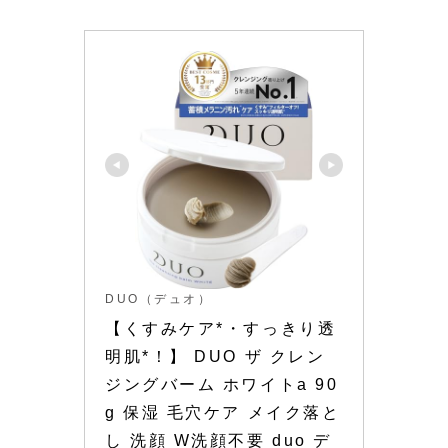
DUO（デュオ）
【くすみケア*・すっきり透
明肌*！】 DUO ザ クレン
ジングバーム ホワイトa 90
g 保湿 毛穴ケア メイク落と
し 洗顔 W洗顔不要 duo デ