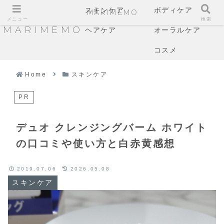
スキンケア
ボディケア
MARIMEMO
メニュー
検索
MARIMEMO
ヘアケア
オーラルケア
コスメ
Home
スキンケア
PR
デュオ クレンジングバーム ホワイト
の口コミや使い方と白赤黄感想
2019.07.06
2026.05.08
スキンケア