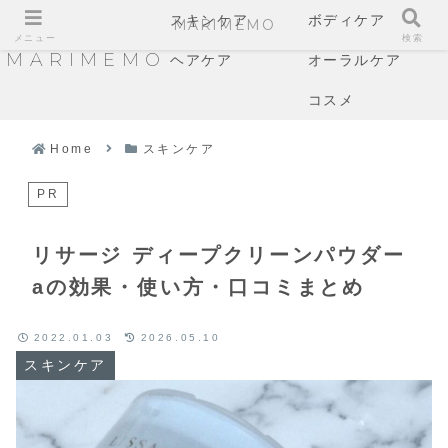
スキンケア
ボディケア
MARIMEMO
メニュー
検索
MARIMEMO
ヘアケア
オーラルケア
コスメ
Home
スキンケア
PR
リサージ ディープクリーンパウダー
aの効果・使い方・口コミまとめ
2022.01.03
2026.05.10
スキンケア