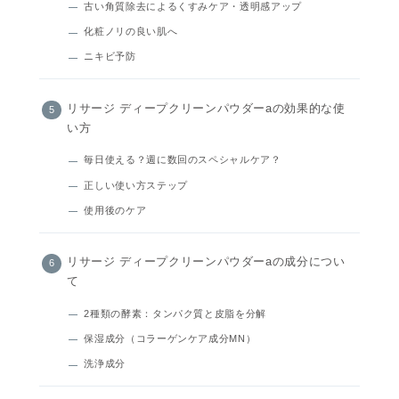
古い角質除去によるくすみケア・透明感アップ
化粧ノリの良い肌へ
ニキビ予防
リサージ ディープクリーンパウダーaの効果的な使
い方
毎日使える？週に数回のスペシャルケア？
正しい使い方ステップ
使用後のケア
リサージ ディープクリーンパウダーaの成分につい
て
2種類の酵素：タンパク質と皮脂を分解
保湿成分（コラーゲンケア成分MN）
洗浄成分