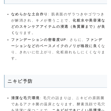
なめらかな土台作り
: 肌表面のザラつきやゴワつき
が解消され、キメが整うことで、
化粧水や美容液な
どのスキンケアアイテムの浸透（角質層まで）が良
く
なります。
ファンデーションの密着度UP
: さらに、
ファンデ
ーションなどのベースメイクのノリが格段に良く
な
り、きれいに仕上がり、化粧崩れもしにくくなりま
す。
ニキビ予防
清潔な毛穴環境
: 毛穴の詰まりは、ニキビの原因菌
であるアクネ菌の温床となります。酵素洗顔で毛穴
を清潔に保つことで、
ニキビができにくい肌環境
へ