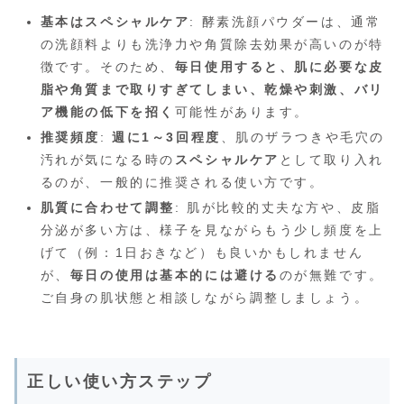
基本はスペシャルケア
: 酵素洗顔パウダーは、通常
の洗顔料よりも洗浄力や角質除去効果が高いのが特
徴です。そのため、
毎日使用すると、肌に必要な皮
脂や角質まで取りすぎてしまい、乾燥や刺激、バリ
ア機能の低下を招く
可能性があります。
推奨頻度
:
週に1～3回程度
、肌のザラつきや毛穴の
汚れが気になる時の
スペシャルケア
として取り入れ
るのが、一般的に推奨される使い方です。
肌質に合わせて調整
: 肌が比較的丈夫な方や、皮脂
分泌が多い方は、様子を見ながらもう少し頻度を上
げて（例：1日おきなど）も良いかもしれません
が、
毎日の使用は基本的には避ける
のが無難です。
ご自身の肌状態と相談しながら調整しましょう。
正しい使い方ステップ