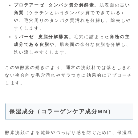
プロテアーゼ
:
タンパク質分解酵素
。肌表面の
古い
角質
（ケラチンというタンパク質でできている）
や、毛穴周りのタンパク質汚れを分解し、除去しや
すくします。
リパーゼ
:
皮脂分解酵素
。毛穴に詰まった
角栓の主
成分である皮脂
や、肌表面の余分な皮脂を分解し、
洗い流しやすくします。
このW酵素の働きにより、通常の洗顔料では落としきれ
ない複合的な毛穴汚れやザラつきに効果的にアプローチ
します。
保湿成分（コラーゲンケア成分MN）
酵素洗顔による乾燥やつっぱり感を防ぐために、保湿成