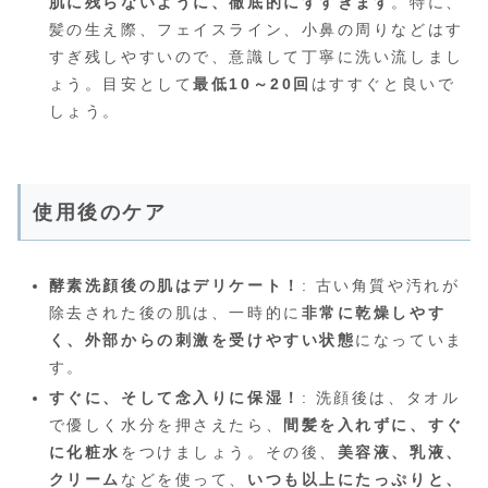
肌に残らないように、徹底的にすすぎます
。特に、
髪の生え際、フェイスライン、小鼻の周りなどはす
すぎ残しやすいので、意識して丁寧に洗い流しまし
ょう。目安として
最低10～20回
はすすぐと良いで
しょう。
使用後のケア
酵素洗顔後の肌はデリケート！
: 古い角質や汚れが
除去された後の肌は、一時的に
非常に乾燥しやす
く、外部からの刺激を受けやすい状態
になっていま
す。
すぐに、そして念入りに保湿！
: 洗顔後は、タオル
で優しく水分を押さえたら、
間髪を入れずに、すぐ
に化粧水
をつけましょう。その後、
美容液、乳液、
クリーム
などを使って、
いつも以上にたっぷりと、