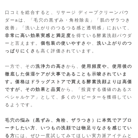
口コミを総合すると、リサージ ディープクリーンパウ
ダーaは、「毛穴の黒ずみ・角栓除去」「肌のザラつき
改善」「洗い上がりのつるつる感と透明感」において、
非常に高い効果実感と満足度
を得ている酵素洗顔パウダ
ーと言えます。
個包装の使いやすさ
や、
洗い上がりのつ
っぱりにくさ
も高く評価されています。
一方で、その
洗浄力の高さ
から、
使用頻度や、使用後の
徹底した保湿ケアが大事であることも示唆されていま
す。価格はドラッグストアで買える酵素洗顔よりは高価
ですが、その効果と品質
から、「投資する価値のあるス
ペシャルケア」として、多くのリピーターを獲得してい
るようです。
毛穴の悩み（黒ずみ、角栓、ザラつき）に本気でアプロ
ーチしたい方
、
いつもの洗顔では物足りなさを感じてい
る方
には、ぜひ一度試してみてほしい実力派アイテムと