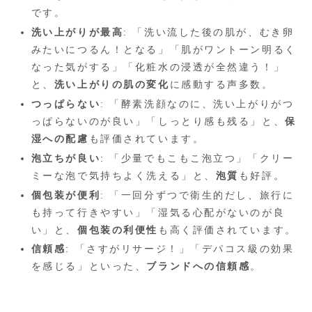
です。
洗い上がりが最高
: 「洗い流した後の肌が、むき卵
みたいにつるん！となる」「肌がワントーン明るく
なった気がする」「化粧水の浸透が全然違う！」
と、
洗い上がりの肌の変化
に感動する声多数。
つっぱらない
: 「酵素洗顔なのに、洗い上がりがつ
っぱらないのが良い」「しっとり感も残る」と、
保
湿への配慮
も評価されています。
泡立ちが良い
: 「少量でもこもこ泡立つ」「クリー
ミーな泡で気持ちよく洗える」と、
泡質
も好評。
個包装が便利
: 「一回分ずつで衛生的だし、旅行に
も持って行きやすい」「湿気る心配がないのが良
い」と、
個包装の利便性
も高く評価されています。
信頼感
: 「さすがリサージ！」「デパコス級の効果
を感じる」といった、
ブランドへの信頼感
。