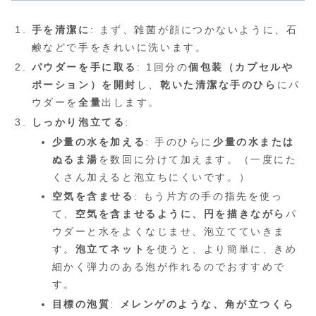
手を清潔に
: まず、雑菌が顔につかないように、石
鹸などで手をきれいに洗います。
パウダーを手に取る
: 1回分の
個包装（カプセルや
ポーション）を開封
し、
乾いた清潔な手のひら
にパ
ウダーを
全量
出します。
しっかり泡立てる
:
少量の水を加える
: 手のひらに
少量の水または
ぬるま湯
を数回に分けて加えます。（一度にた
くさん加えると泡立ちにくいです。）
空気を含ませる
: もう片方の手の指先を使っ
て、
空気を含ませるように、円を描きながら
パ
ウダーと水をよくなじませ、泡立てていきま
す。
泡立てネット
を使うと、より簡単に、きめ
細かく弾力のある泡が作れるのでおすすめで
す。
目標の泡質
:
メレンゲのような、角が立つくら