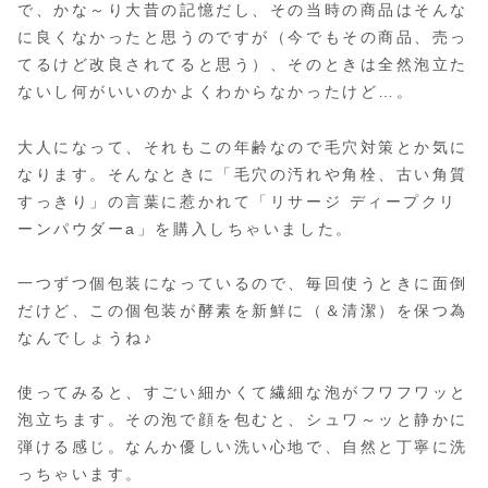
で、かな～り大昔の記憶だし、その当時の商品はそんな
に良くなかったと思うのですが（今でもその商品、売っ
てるけど改良されてると思う）、そのときは全然泡立た
ないし何がいいのかよくわからなかったけど…。
大人になって、それもこの年齢なので毛穴対策とか気に
なります。そんなときに「毛穴の汚れや角栓、古い角質
すっきり」の言葉に惹かれて「リサージ ディープクリ
ーンパウダーa」を購入しちゃいました。
一つずつ個包装になっているので、毎回使うときに面倒
だけど、この個包装が酵素を新鮮に（＆清潔）を保つ為
なんでしょうね♪
使ってみると、すごい細かくて繊細な泡がフワフワッと
泡立ちます。その泡で顔を包むと、シュワ～ッと静かに
弾ける感じ。なんか優しい洗い心地で、自然と丁寧に洗
っちゃいます。