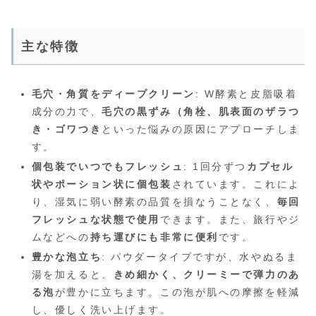
主な特徴
毛穴・角質をディープクリーン
: W酵素と皮脂吸着
成分の力で、
毛穴の黒ずみ（角栓、肌表面のザラつ
き・ゴワつき
といった悩みの原因にアプローチしま
す。
個包装でいつでもフレッシュ
: 1回分ずつ
カプセル
状やポーション状に個包装
されています。これによ
り、湿気に弱い酵素の品質を損なうことなく、
毎回
フレッシュな状態で使用
できます。また、旅行やジ
ムなどへの
持ち運びにも非常に便利
です。
豊かな泡立ち
: パウダータイプですが、水やぬるま
湯を加えると、
きめ細かく、クリーミーで弾力のあ
る泡
が豊かに立ちます。この泡が肌への摩擦を軽減
し、優しく洗い上げます。