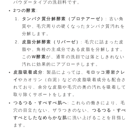
パウダータイプの洗顔料です。
2つの酵素
:
タンパク質分解酵素（プロテアーゼ）
: 古い角
質や、毛穴周りの硬くなったタンパク質汚れを
分解します。
皮脂分解酵素（リパーゼ）
: 毛穴に詰まった皮
脂や、角栓の主成分である皮脂を分解します。
この
W酵素
が、通常の洗顔では落としきれない
汚れに効果的にアプローチします。
皮脂吸着成分
: 製品によっては、
モロッコ溶岩クレ
イ
やカオリン（白泥）などの皮脂吸着成分も配合さ
れており、余分な皮脂や毛穴の奥の汚れを吸着して
取り除くサポートをします。
つるつる・すべすべ肌へ
: これらの働きにより、毛
穴の目立たない、ザラつきのない、
つるつる・すべ
すべとしたなめらかな肌
に洗い上げることを目指し
ます。