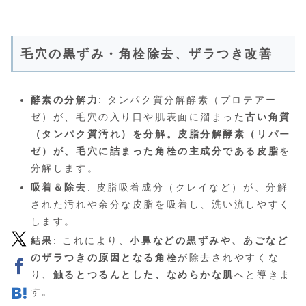
毛穴の黒ずみ・角栓除去、ザラつき改善
酵素の分解力
: タンパク質分解酵素（プロテアー
ゼ）が、毛穴の入り口や肌表面に溜まった
古い角質
（タンパク質汚れ）を分解。皮脂分解酵素（リパー
ゼ）が、毛穴に詰まった角栓の主成分である皮脂
を
分解します。
吸着＆除去
: 皮脂吸着成分（クレイなど）が、分解
された汚れや余分な皮脂を吸着し、洗い流しやすく
します。
結果
: これにより、
小鼻などの黒ずみや、あごなど
のザラつきの原因となる角栓
が除去されやすくな
り、
触るとつるんとした、なめらかな肌
へと導きま
す。